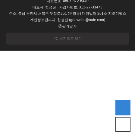
대표번호.
0507-872-6440
대표자. 한성진
사업자번호. 312-27-33473
주소. 충남 천안시 서북구 두정로251 (두정동) 대원빌딩 201호 지오디웹스
개인정보관리자. 한성진 (godwebs@nate.com)
ⓒ팔카말카
PC 버전으로 보기