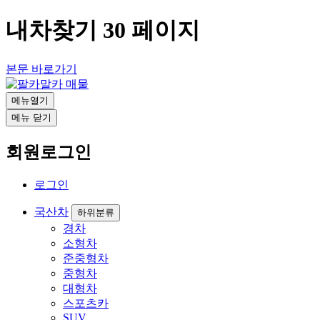
내차찾기 30 페이지
본문 바로가기
메뉴열기
메뉴 닫기
회원로그인
로그인
국산차
하위분류
경차
소형차
준중형차
중형차
대형차
스포츠카
SUV