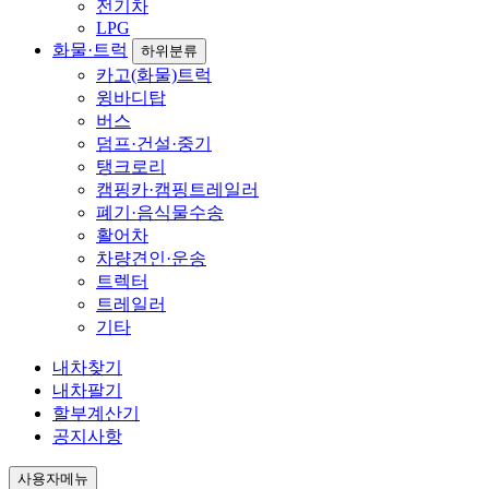
전기차
LPG
화물·트럭
하위분류
카고(화물)트럭
윙바디탑
버스
덤프·건설·중기
탱크로리
캠핑카·캠핑트레일러
폐기·음식물수송
활어차
차량견인·운송
트렉터
트레일러
기타
내차찾기
내차팔기
할부계산기
공지사항
사용자메뉴