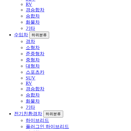
RV
경승합차
승합차
화물차
기타
수입차
하위분류
경차
소형차
준중형차
중형차
대형차
스포츠카
SUV
RV
경승합차
승합차
화물차
기타
전기친환경차
하위분류
하이브리드
플러그인 하이브리드