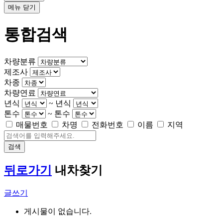
메뉴 닫기
통합검색
차량분류
제조사
차종
차량연료
년식
~
년식
톤수
~
톤수
매물번호
차명
전화번호
이름
지역
검색
뒤로가기
내차찾기
글쓰기
게시물이 없습니다.