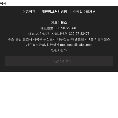
목록
이용약관
개인정보처리방침
이메일수집거부
지오디웹스
대표번호.
0507-872-6440
대표자. 한성진
사업자번호. 312-27-33473
주소. 충남 천안시 서북구 두정로251 (두정동) 대원빌딩 201호 지오디웹스
개인정보관리자. 한성진 (godwebs@nate.com)
ⓒ팔카말카
PC 버전으로 보기