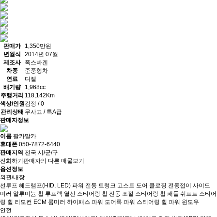
판매가
1,350만원
년월식
2014년 07월
제조사
폭스바겐
차종
준중형차
연료
디젤
배기량
1,968cc
주행거리
118,142Km
색상/인원
검정 / 0
관리상태
무사고 / 특A급
판매자정보
이름
팔카말카
휴대폰
050-7872-6440
판매지역
전국 시/군/구
전화하기
판매자의 다른 매물보기
옵션정보
외관/내장
선루프
헤드램프(HID, LED)
파워 전동 트렁크
고스트 도어 클로징
전동접이 사이드
미러
알루미늄 휠
루프랙
열선 스티어링 휠
전동 조절 스티어링 휠
패들 쉬프트
스티어
링 휠 리모컨
ECM 룸미러
하이패스
파워 도어록
파워 스티어링 휠
파워 윈도우
안전