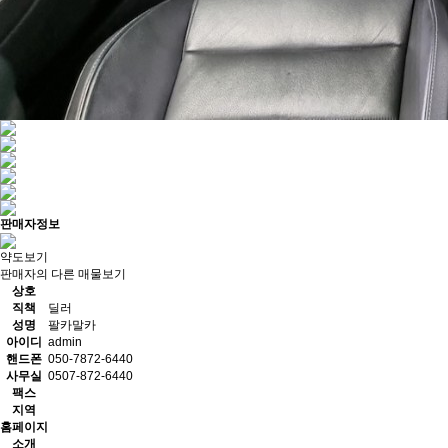
판매자정보
약도보기
판매자의 다른 매물보기
상호
직책
딜러
성명
팔카말카
아이디
admin
핸드폰
050-7872-6440
사무실
0507-872-6440
팩스
지역
홈페이지
소개