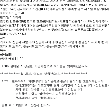
에어백(운전석,동승석)
에어백(사이드)
에어백(커튼)
브레이크 잠김 방지(ABS)
미끄
럼 방지(TCS)
차체자세 제어장치(ESC)
타이어 공기압센서(TPMS)
차선이탈 경보시
스템(LDWS)
전자제어 서스펜션(ECS)
주차감지센서
후측방 경보 시스템
후방 카메라
360도 어라운드 뷰
편의/멀티미디어
크루즈 컨트롤(일반)
크루즈 컨트롤(어댑티브)
헤드업 디스플레이(HUB)
전자식 주차
브레이크(EPB)
자동 에어컨
스마트키
무선도어 잠금장치
레인센서
오토 라이트
커튼/
블라인드
내비게이션
앞좌석 AV 모니터
뒷좌석 AV 모니터
블루투스
CD 플레이어
USB 단자
AUX 단자
시트
가죽시트
전동시트(앞좌석)
전동시트(뒷좌석)
열선시트(앞좌석)
열선시트(뒷좌석)
메
모리시트(앞좌석)
통풍시트(앞좌석)
통풍시트(뒷좌석)
마사지 시트
목록
상세설명
안녕하세요!! ^^

 100% 실매물!! 성실한 마음가짐으로 여러분을 맞이하겠습니다..

***********4월 최저가격으로 낮춰놨습니다***************

 ****  전화하셔서 차량에대해 많이물어보시는게 플라이휠 교환여부입니다 

         정식교환주기는 다르겠지만 현재 소리없이 이상없습니다 (점검완료)

         차량 점검 정비를 4번정도하였으며 이상없습니다

         누유확인 다했고 실린더까지 교환해놨습니다 

         현시세보다 낮게 판매드립니다 

 골프 GTD 디젤2.0  검정색 입니다
