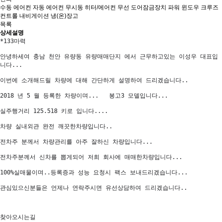
수동 에어컨
자동 에어컨
무시동 히터/에어컨
무선 도어잠금장치
파워 윈도우
크루즈
컨트롤
내비게이션
냉(온)장고
목록
상세설명
*133마력
안녕하세여 충남 천안 유량동 유량매매단지 에서 근무하고있는 이성우 대표입
니다...

이번에 소개해드릴 차량에 대해 간단하게 설명하여 드리겠습니다..

2018 년 5 월 등록한 차량이며...   봉고3 모델입니다...

실주행거리 125.518 키로 입니다....

차량 실내외관 완전 깨끗한차량입니다..

전차주 분께서 차량관리를 아주 잘하신 차량입니다...

전차주분께서 신차를 뽑게되어 저희 회사에 매매한차량입니다...

100%실매물이며..등록증과 성능 요청시 팩스 보내드리겠습니다...

관심있으신분들은 언제나 연락주시면 유선상담하여 드리겠습니다..

찾아오시는길
