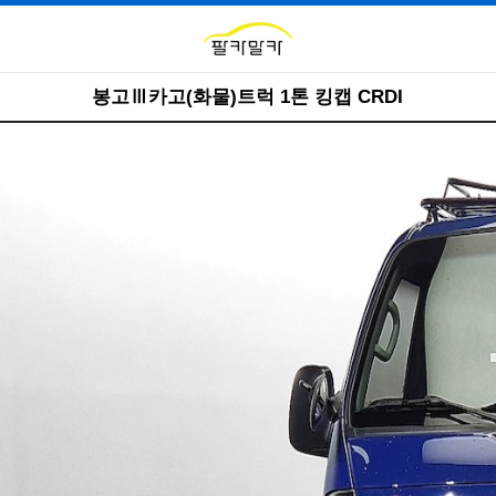
봉고Ⅲ카고(화물)트럭 1톤 킹캡 CRDI