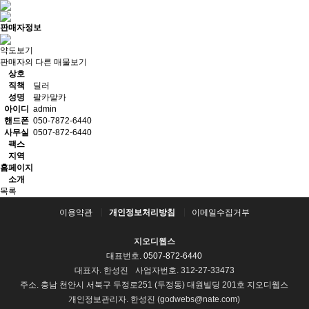
판매자정보
약도보기
판매자의 다른 매물보기
상호
직책
딜러
성명
팔카말카
아이디
admin
핸드폰
050-7872-6440
사무실
0507-872-6440
팩스
지역
홈페이지
소개
목록
이용약관
개인정보처리방침
이메일수집거부
지오디웹스
대표번호.
0507-872-6440
대표자. 한성진
사업자번호. 312-27-33473
주소. 충남 천안시 서북구 두정로251 (두정동) 대원빌딩 201호 지오디웹스
개인정보관리자. 한성진 (godwebs@nate.com)