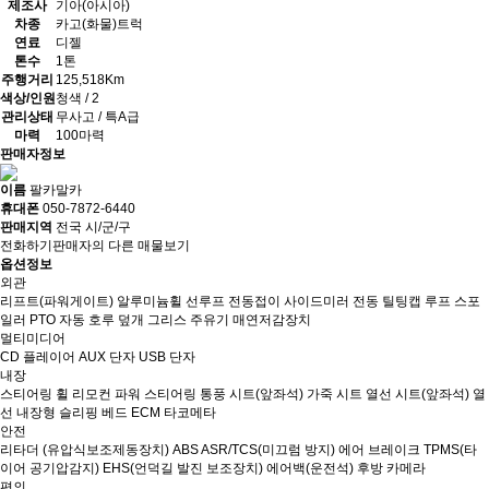
제조사
기아(아시아)
차종
카고(화물)트럭
연료
디젤
톤수
1톤
주행거리
125,518Km
색상/인원
청색 / 2
관리상태
무사고 / 특A급
마력
100마력
판매자정보
이름
팔카말카
휴대폰
050-7872-6440
판매지역
전국 시/군/구
전화하기
판매자의 다른 매물보기
옵션정보
외관
리프트(파워게이트)
알루미늄휠
선루프
전동접이 사이드미러
전동 틸팅캡
루프 스포
일러
PTO
자동 호루 덮개
그리스 주유기
매연저감장치
멀티미디어
CD 플레이어
AUX 단자
USB 단자
내장
스티어링 휠 리모컨
파워 스티어링
통풍 시트(앞좌석)
가죽 시트
열선 시트(앞좌석)
열
선 내장형 슬리핑 베드
ECM
타코메타
안전
리타더 (유압식보조제동장치)
ABS
ASR/TCS(미끄럼 방지)
에어 브레이크
TPMS(타
이어 공기압감지)
EHS(언덕길 발진 보조장치)
에어백(운전석)
후방 카메라
편의