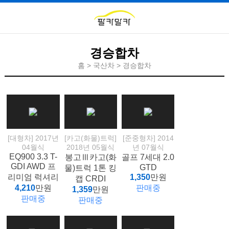
경승합차
홈 > 국산차 > 경승합차
[대형차] 2017년
[카고(화물)트럭]
[준중형차] 2014
04월식
2018년 05월식
년 07월식
EQ900 3.3 T-
봉고Ⅲ카고(화
골프 7세대 2.0
GDI AWD 프
GTD
물)트럭 1톤 킹
리미엄 럭셔리
1,350
만원
캡 CRDI
4,210
만원
판매중
1,359
만원
판매중
판매중