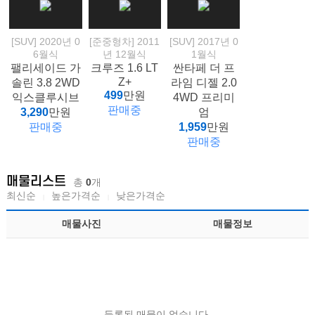
[SUV] 2020년 0
[준중형차] 2011
[SUV] 2017년 0
6월식
년 12월식
1월식
팰리세이드 가
크루즈 1.6 LT
싼타페 더 프
Z+
솔린 3.8 2WD
라임 디젤 2.0
499
만원
익스클루시브
4WD 프리미
판매중
3,290
만원
엄
판매중
1,959
만원
판매중
매물리스트
총
0
개
최신순
높은가격순
낮은가격순
매물사진
매물정보
등록된 매물이 없습니다.