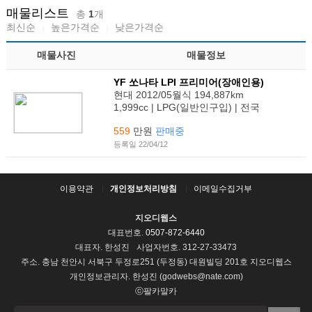
매물리스트
총
1
개
최신순
높은가격순
낮은가격순
매물사진
매물정보
YF 쏘나타 LPI 프리미어(장애인용)
현대 2012/05월식 194,887km
1,999cc | LPG(일반인구입) | 전국
559
만원
판매중
등록일 22/04/12
이용약관
개인정보처리방침
이메일수집거부
지오디웹스
대표번호.
0507-872-6440
대표자. 한성진
사업자번호. 312-27-33473
주소. 충남 천안시 서북구 두정로251 (두정동) 대원빌딩 201호 지오디웹스
개인정보관리자. 한성진 (godwebs@nate.com)
ⓒ팔카말카