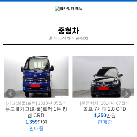
중형차
홈 > 국산차 > 중형차
[카고(화물)트럭] 2018년 05월식
[준중형차] 2014년 07월식
봉고Ⅲ카고(화물)트럭 1톤 킹
골프 7세대 2.0 GTD
캡 CRDI
1,350
만원
1,359
만원
판매중
판매중