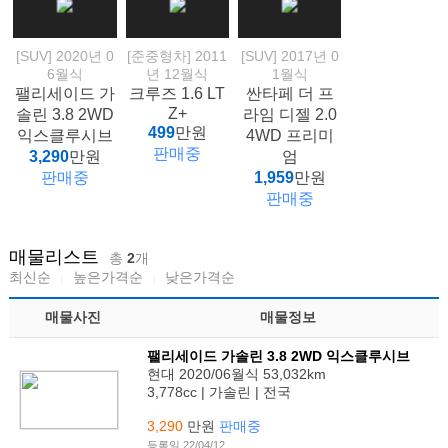
[SUV] 2020년 0
[준중형차] 2011
[SUV] 2017년 0
6월식
년 12월식
1월식
팰리세이드 가
크루즈 1.6 LT
싼타페 더 프
Z+
솔린 3.8 2WD
라임 디젤 2.0
499
만원
익스클루시브
4WD 프리미
판매중
3,290
만원
엄
판매중
1,959
만원
판매중
매물리스트
총
2
개
최신순
높은가격순
낮은가격순
매물사진
매물정보
팰리세이드 가솔린 3.8 2WD 익스클루시브
현대 2020/06월식 53,032km
3,778cc | 가솔린 | 전국
3,290
만원
판매중
등록일 22/04/12