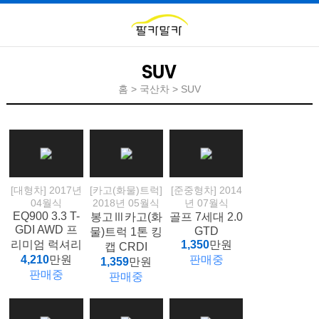
SUV
홈 > 국산차 > SUV
[대형차] 2017년
[카고(화물)트럭]
[준중형차] 2014
04월식
2018년 05월식
년 07월식
EQ900 3.3 T-
봉고Ⅲ카고(화
골프 7세대 2.0
GDI AWD 프
GTD
물)트럭 1톤 킹
리미엄 럭셔리
1,350
만원
캡 CRDI
4,210
만원
판매중
1,359
만원
판매중
판매중