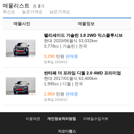
매물리스트
총
2
개
최신순
높은가격순
낮은가격순
매물사진
매물정보
팰리세이드 가솔린 3.8 2WD 익스클루시브
현대 2020/06월식 53,032km
3,778cc | 가솔린 | 전국
3,290
만원
판매중
등록일 22/04/12
싼타페 더 프라임 디젤 2.0 4WD 프리미엄
현대 2017/01월식 63,400km
1,995cc | 디젤 | 전국
1,959
만원
판매중
등록일 22/04/12
이용약관
개인정보처리방침
이메일수집거부
지오디웹스