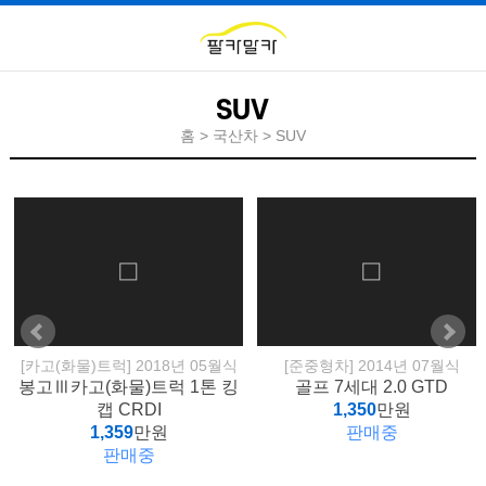
SUV
홈 > 국산차 > SUV
[카고(화물)트럭] 2018년 05월식
[준중형차] 2014년 07월식
봉고Ⅲ카고(화물)트럭 1톤 킹
골프 7세대 2.0 GTD
캡 CRDI
1,350
만원
1,359
만원
판매중
판매중